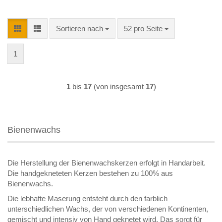
Sortieren nach
pro Seite
Sortieren nach
52 pro Seite
1
1
bis
17
(von insgesamt
17
)
Bienenwachs
Die Herstellung der Bienenwachskerzen erfolgt in Handarbeit.
Die handgekneteten Kerzen bestehen zu 100% aus
Bienenwachs.
Die lebhafte Maserung entsteht durch den farblich
unterschiedlichen Wachs, der von verschiedenen Kontinenten,
gemischt und intensiv von Hand geknetet wird. Das sorgt für