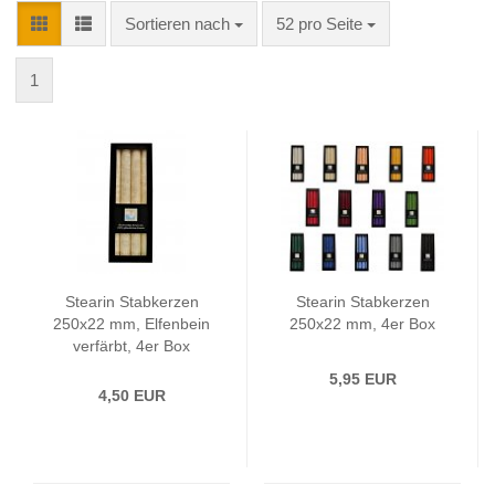
Sortieren nach
pro Seite
Sortieren nach
52 pro Seite
1
Stearin Stabkerzen
Stearin Stabkerzen
250x22 mm, Elfenbein
250x22 mm, 4er Box
verfärbt, 4er Box
5,95 EUR
4,50 EUR