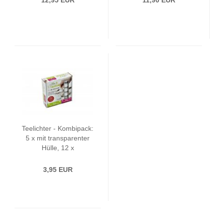
12,95 EUR
11,90 EUR
Teelichter - Kombipack:
5 x mit transparenter
Hülle, 12 x
Wachsrohlinge, Weiß,
17er Box
3,95 EUR