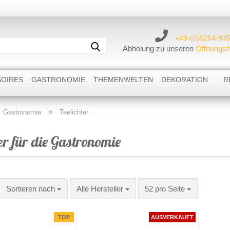
Lieferland
+49-(0)5254-93
Suche...
Abholung zu unseren
Öffnungsz
OIRES
GASTRONOMIE
THEMENWELTEN
DEKORATION
R
»
Gastronomie
Teelichter
Kerzenständer
Weihnachtskerzen & Teelichter
er für die Gastronomie
Windlichter
Baumkerzen
Teelichthalter
Toilettenpapier
Flammschalenhalter
Räucherfiguren und Räucherkerzen
Sortieren nach
pro Seite
pro Seite
Sortieren nach
Alle Hersteller
52 pro Seite
TOP
AUSVERKAUFT