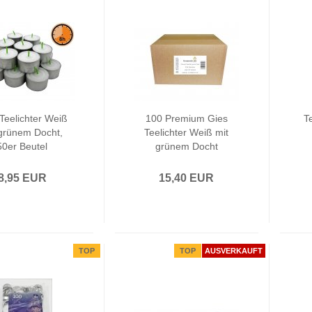
Teelichter Weiß
100 Premium Gies
Te
 grünem Docht,
Teelichter Weiß mit
50er Beutel
grünem Docht
8,95 EUR
15,40 EUR
TOP
TOP
AUSVERKAUFT