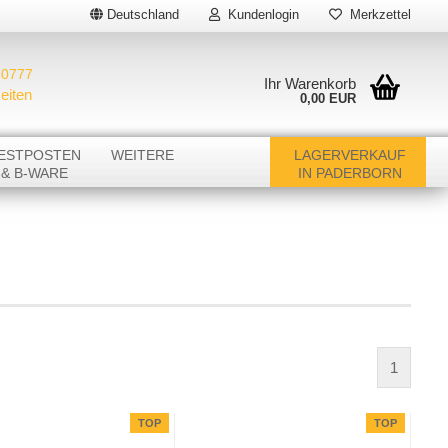
Deutschland
Kundenlogin
Merkzettel
50777
Ihr Warenkorb
eiten
0,00 EUR
E-Mail
ESTPOSTEN
WEITERE
LAGERVERKAUF
& B-WARE
IN PADERBORN
Passwort
Hersteller anzeigen
Räucherfiguren
Andrea Geschenke
Räucherkerzen
Konto erstellen
BIOKEMA
Passwort vergessen?
EXPO BÖRSE
Boomex
1
Gies
Hädicke
TOP
TOP
Kerzen-Manufaktur