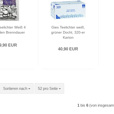
eelichter Weiß 4
Gies Teelichter weiß,
den Brenndauer
grüner Docht, 320-er
Karton
9,90 EUR
40,90 EUR
Sortieren nach
pro Seite
Sortieren nach
52 pro Seite
1
bis
6
(von insgesa