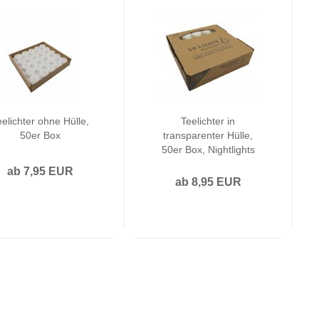
Kerzenfarm Hahn
Kerzenparadies Jess
Paper + Design
Scheulen
Seiffener Volkskunst
Wenzel
elichter ohne Hülle,
Teelichter in
50er Box
transparenter Hülle,
50er Box, Nightlights
ab 7,95 EUR
ab 8,95 EUR