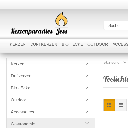
KERZEN
DUFTKERZEN
BIO - ECKE
OUTDOOR
ACCESS
»
Startseite
Kerzen
Duftkerzen
Teelicht
Bio - Ecke
Outdoor
Rustik Stumpenkerzen
Accessoires
Rustik Stabkerzen
Gastronomie