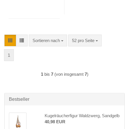
Sortieren nach
pro Seite
Sortieren nach
52 pro Seite
1
1
bis
7
(von insgesamt
7
)
Bestseller
Kugelräucherfigur Waldzwerg, Sandgelb
40,98 EUR