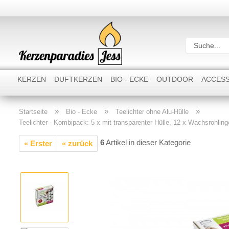
KERZEN
DUFTKERZEN
BIO - ECKE
OUTDOOR
ACCESS
»
»
»
Startseite
Bio - Ecke
Teelichter ohne Alu-Hülle
Teelichter - Kombipack: 5 x mit transparenter Hülle, 12 x Wachsrohlin
6
Artikel in dieser Kategorie
« Erster
« zurück
Rustik Stumpenkerzen
Rustik Stabkerzen