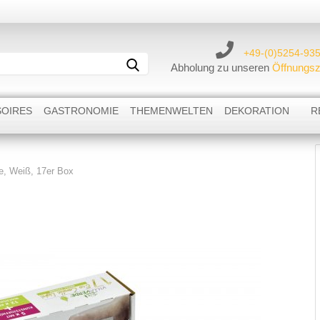
Lieferland
+49-(0)5254-93
Suche...
Abholung zu unseren
Öffnungsz
OIRES
GASTRONOMIE
THEMENWELTEN
DEKORATION
R
ge, Weiß, 17er Box
Kerzenständer
Weihnachtskerzen & Teelichter
Windlichter
Baumkerzen
Teelichthalter
Toilettenpapier
Flammschalenhalter
Räucherfiguren und Räucherkerzen