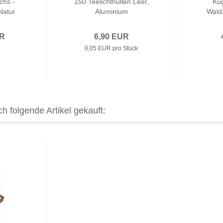
chs -
150 Teelichthüllen Leer,
Kug
Natur
Aluminium
Wald
UR
6,90 EUR
0,05 EUR pro Stück
h folgende Artikel gekauft: