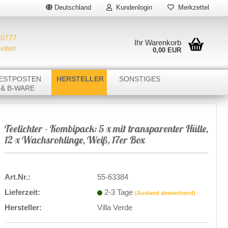
Deutschland
Kundenlogin
Merkzettel
50777
Ihr Warenkorb
eiten
0,00 EUR
E-Mail
ESTPOSTEN
HERSTELLER
SONSTIGES
& B-WARE
Passwort
LAGERVERKAUF
IN PADERBORN
Teelichter - Kombipack: 5 x mit transparenter Hülle,
12 x Wachsrohlinge, Weiß, 17er Box
Räucherfiguren
Räucherkerzen
Konto erstellen
Passwort vergessen?
Art.Nr.:
55-63384
Lieferzeit:
2-3 Tage
(Ausland abweichend)
Hersteller:
Villa Verde