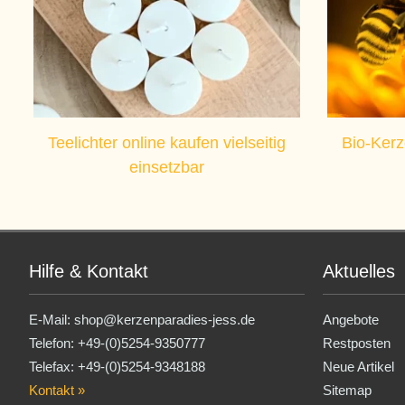
Teelichter online kaufen vielseitig
Bio-Kerz
einsetzbar
Hilfe & Kontakt
Aktuelles
E-Mail:
shop@kerzenparadies-jess.de
Angebote
Telefon:
+49-(0)5254-9350777
Restposten
Telefax: +49-(0)5254-9348188
Neue Artikel
Kontakt »
Sitemap